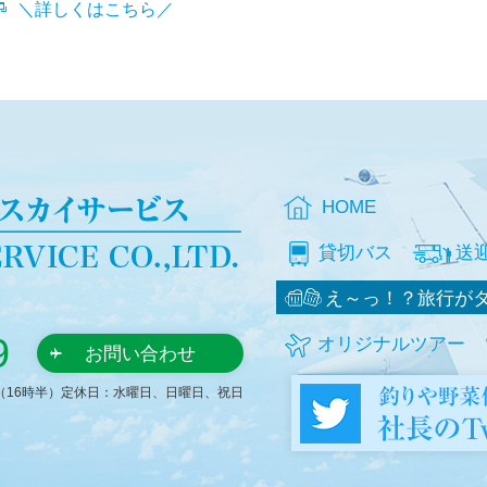
＼詳しくはこちら／
HOME
貸切バス
送
え～っ！？旅行が
9
オリジナルツアー
お問い合わせ
時（16時半）定休日：水曜日、日曜日、祝日