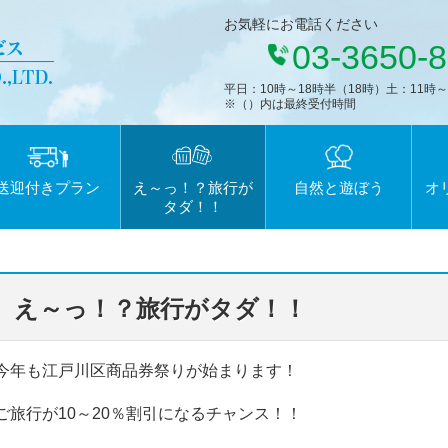
お気軽にお電話ください
03-3650-
平日：10時～18時半（18時）土：11時
※（）内は最終受付時間
送迎付きプラン
え～っ！？旅行が
自然と遊ぼう
オ
タダ！！
え～っ！？旅行がタダ！！
今年も江戸川区商品券祭りが始まります！
ご旅行が10～20％割引になるチャンス！！