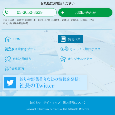
お気軽にお電話ください
03-3650-8639
お問い合わせ
平日：10時～18時半（18時）土：11時～17時（16時半）定休日：水曜日、日曜日、祝日
※（）内は最終受付時間
HOME
貸切バス
送迎付きプラン
え～っ！？旅行がタダ！！
自然と遊ぼう
オリジナルツアー
会社案内
お知らせ
サイトマップ
個人情報について
Copyright © tomy sky service Co.,Ltd. All Rights Reserved