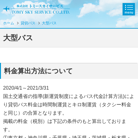
メニ
ュー
ホーム
貸切バス
大型バス
HOME
大型バス
貸切バス
大型バス
料金算出方法について
中型バス
小型（マイクロ）バス
2020/4/1～2021/3/31
国土交通省の指導(新運賃制度によるバス代金計算方法)によ
送迎付きプラン
り貸切バス料金は時間制運賃とキロ制運賃（タクシー料金
と同じ）の合算となります。
え～っ！？旅行がタダ！！
掲載の料金（税別）は下記の条件のもと算出しておりま
す。
自然と遊ぼう
①東京都・神奈川県・千葉県・埼玉県・茨城県・栃木県・