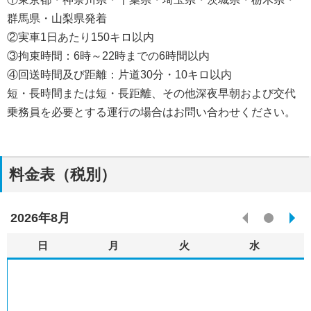
群馬県・山梨県発着
オリジナルツアー
②実車1日あたり150キロ以内
③拘束時間：6時～22時までの6時間以内
会社案内
④回送時間及び距離：片道30分・10キロ以内
短・長時間または短・長距離、その他深夜早朝および交代
お部屋食特集（関東）
乗務員を必要とする運行の場合はお問い合わせください。
料金表（税別）
03-3650-8639
お問い合わせ
平日：10時～18時半（18時）土・日祝祭日：10時～17時（16時半）
※（）内は最終受付時間
2026年8月
日
月
火
水